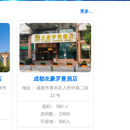
更多...
店
成都友豪罗曼酒店
DORSE
8号
地址： 成都市青羊区人民中路二段
地址： 168 X
22 号
QingyangDistri
610
面积： 580 ㎡
房间数： 236间
面积
可容纳： 600人
房间
可容