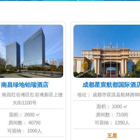
南昌绿地铂瑞酒店
成都星宸航都国际酒
 南昌红谷滩区红谷滩新区上饶
地址： 成都市双流县航林路88
大街1100号
面积： 1000 ㎡
面积： 2600 ㎡
房间数： 710间
房间数： 407间
可容纳： 1390人
可容纳： 1000人
五星