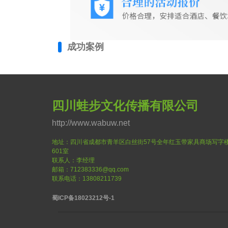
成功案例
四川蛙步文化传播有限公司
http://www.wabuw.net
地址：四川省成都市青羊区白丝街57号全年红玉带家具商场写字
601室
联系人：李经理
邮箱：712383336@qq.com
联系电话：13808211739
蜀ICP备18023212号-1